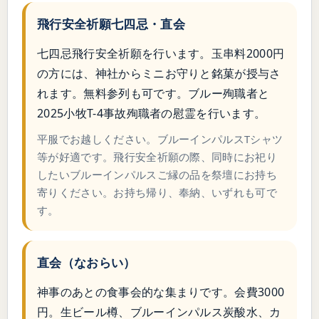
飛行安全祈願七四忌・直会
七四忌飛行安全祈願を行います。玉串料2000円
の方には、神社からミニお守りと銘菓が授与さ
れます。無料参列も可です。ブルー殉職者と
2025小牧T-4事故殉職者の慰霊を行います。
平服でお越しください。ブルーインパルスTシャツ
等が好適です。飛行安全祈願の際、同時にお祀り
したいブルーインパルスご縁の品を祭壇にお持ち
寄りください。お持ち帰り、奉納、いずれも可で
す。
直会（なおらい）
神事のあとの食事会的な集まりです。会費3000
円。生ビール樽、ブルーインパルス炭酸水、カ